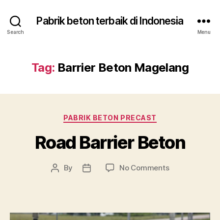
Pabrik beton terbaik di Indonesia
Search
Menu
Tag:
Barrier Beton Magelang
Categories
PABRIK BETON PRECAST
Road Barrier Beton
on
By
No Comments
Post
Post
Road
author
date
Barrier
Beton