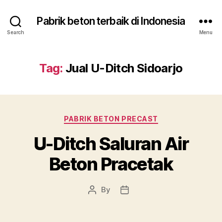
Pabrik beton terbaik di Indonesia
Search
Menu
Tag:
Jual U-Ditch Sidoarjo
Categories
PABRIK BETON PRECAST
U-Ditch Saluran Air
Beton Pracetak
By
Post
Post
author
date