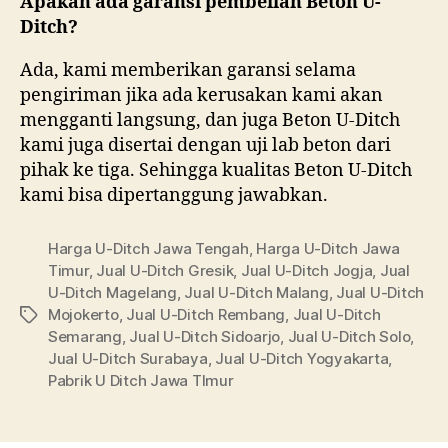
Apakah ada garansi pembelian Beton U-
Ditch?
Ada, kami memberikan garansi selama
pengiriman jika ada kerusakan kami akan
mengganti langsung, dan juga Beton U-Ditch
kami juga disertai dengan uji lab beton dari
pihak ke tiga. Sehingga kualitas Beton U-Ditch
kami bisa dipertanggung jawabkan.
Harga U-Ditch Jawa Tengah
,
Harga U-Ditch Jawa
Timur
,
Jual U-Ditch Gresik
,
Jual U-Ditch Jogja
,
Jual
U-Ditch Magelang
,
Jual U-Ditch Malang
,
Jual U-Ditch
Mojokerto
,
Jual U-Ditch Rembang
,
Jual U-Ditch
Tags
Semarang
,
Jual U-Ditch Sidoarjo
,
Jual U-Ditch Solo
,
Jual U-Ditch Surabaya
,
Jual U-Ditch Yogyakarta
,
Pabrik U Ditch Jawa TImur