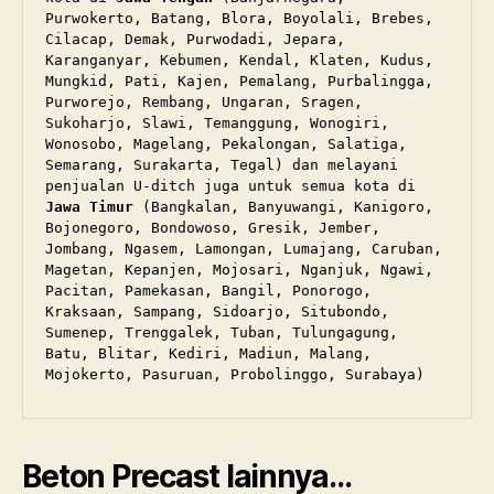
Purwokerto, Batang, Blora, Boyolali, Brebes, 
Cilacap, Demak, Purwodadi, Jepara, 
Karanganyar, Kebumen, Kendal, Klaten, Kudus, 
Mungkid, Pati, Kajen, Pemalang, Purbalingga, 
Purworejo, Rembang, Ungaran, Sragen, 
Sukoharjo, Slawi, Temanggung, Wonogiri, 
Wonosobo, Magelang, Pekalongan, Salatiga, 
Semarang, Surakarta, Tegal) dan melayani 
penjualan U-ditch juga untuk semua kota di 
Jawa Timur
 (Bangkalan, Banyuwangi, Kanigoro, 
Bojonegoro, Bondowoso, Gresik, Jember, 
Jombang, Ngasem, Lamongan, Lumajang, Caruban, 
Magetan, Kepanjen, Mojosari, Nganjuk, Ngawi, 
Pacitan, Pamekasan, Bangil, Ponorogo, 
Kraksaan, Sampang, Sidoarjo, Situbondo, 
Sumenep, Trenggalek, Tuban, Tulungagung, 
Batu, Blitar, Kediri, Madiun, Malang, 
Mojokerto, Pasuruan, Probolinggo, Surabaya)
Beton Precast lainnya…